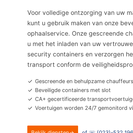
Voor volledige ontzorging van uw ma
kunt u gebruik maken van onze beve
ophaalservice. Onze gescreende cha
u met het inladen van uw vertrouwel
security containers en verzorgen he
transport conform de veiligheidspr
Gescreende en behulpzame chauffeur
Beveiligde containers met slot
CA+ gecertificeerde transportvoertui
Voertuigen worden 24/7 gemonitord vi
Bekijk diensten→
of ☏
(023)-532 19