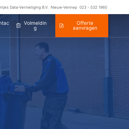
ntjes Data-Vernietiging B.V.
Nieuw-Vennep
023 - 532 1960
ntac
Volmeldin
Offerte
G
aanvragen