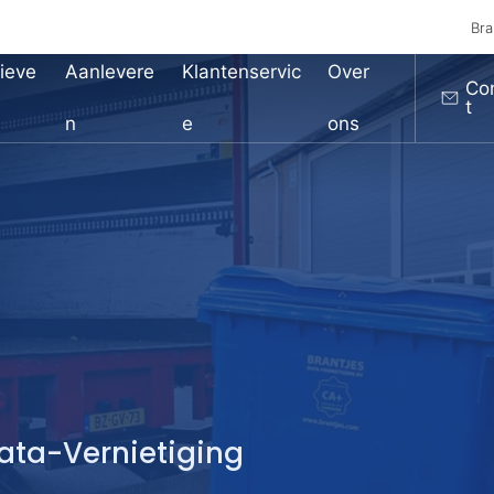
Bra
ieve
Aanlevere
Klantenservic
Over
Co
t
n
e
ons
Data-Vernietiging