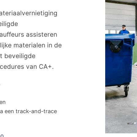
teriaalvernietiging
iligde
uffeurs assisteren
ijke materialen in de
t beveiligde
ocedures van CA+.
s
gen
a een track-and-trace
60