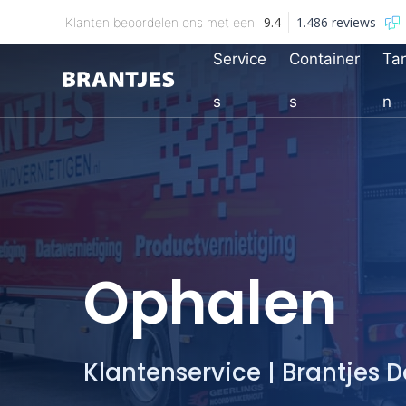
9.4
1.486 reviews
Klanten beoordelen ons met een
Service
Container
Tar
Brantjes
s
s
n
Ophalen
Klantenservice | Brantjes 