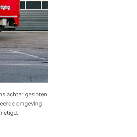
ns achter gesloten
iceerde omgeving
ietigd.