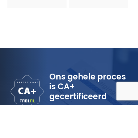
Ons gehele proces
is CA+
gecertificeerd
‘Onze
datavernietigingsprocedure
voldoet aan CA+ en DIN