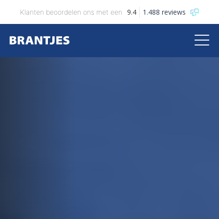
9.4
1.488 reviews
Klanten beoordelen ons met een
Brantjes