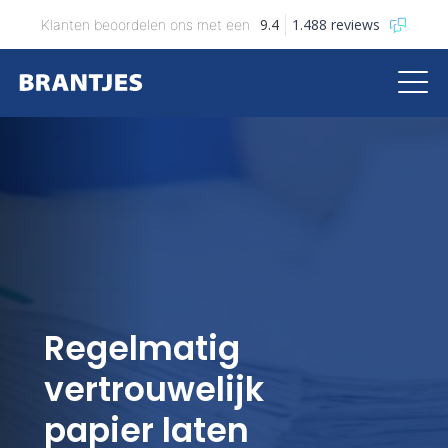
9.4
1.488 reviews
Klanten beoordelen ons met een
Brantjes
Regelmatig
vertrouwelijk
papier laten