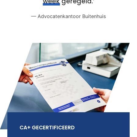
week
geregeld.’
— Advocatenkantoor Buitenhuis
CA+ GECERTIFICEERD