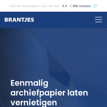
9.4
1.488 reviews
Klanten beoordelen ons met een
Brantjes
Eenmalig
archiefpapier laten
vernietigen