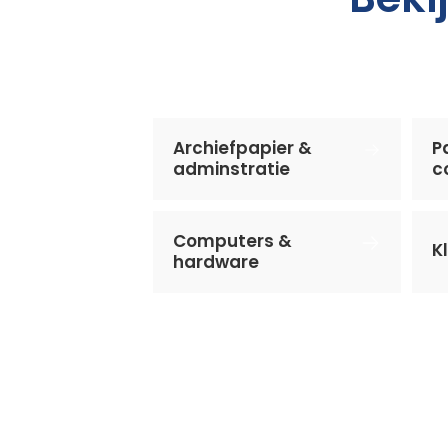
Archiefpapier &
P
adminstratie
c
Computers &
K
hardware