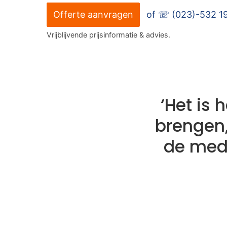
Offerte aanvragen
of ☏
(023)-532 1
Vrijblijvende prijsinformatie & advies.
‘Het is 
brengen,
de mede