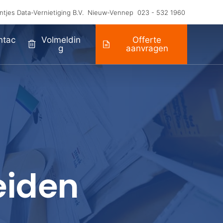
ntjes Data-Vernietiging B.V.
Nieuw-Vennep
023 - 532 1960
ntac
Volmeldin
Offerte
G
aanvragen
eiden