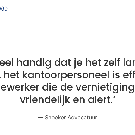
960
heel handig dat je het zelf l
 het kantoorpersoneel is eff
werker die de vernietiging 
vriendelijk en alert.’
— Snoeker Advocatuur