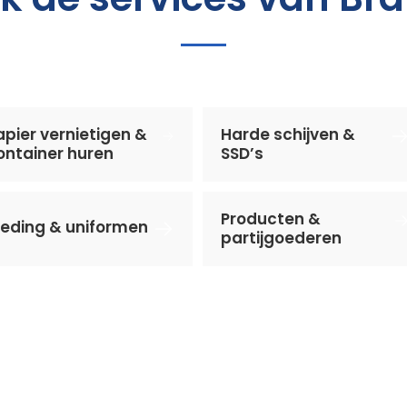
apier vernietigen &
Harde schijven &
ontainer huren
SSD’s
Producten &
leding & uniformen
partijgoederen