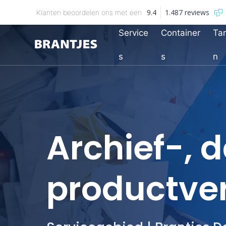
9.4
1.487 reviews
Klanten beoordelen ons met een
Service
Container
Tar
Brantjes
s
s
n
Archief-, 
productver