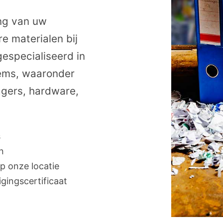
ing van uw
e materialen bij
gespecialiseerd in
items, waaronder
agers, hardware,
s
n
p onze locatie
igingscertificaat