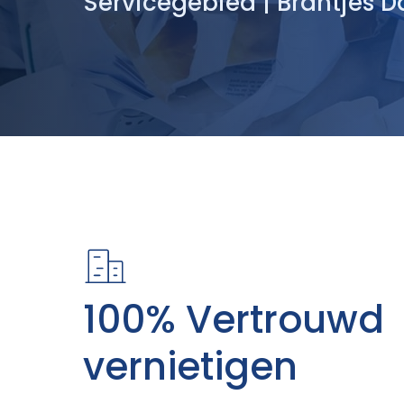
Servicegebied | Brantjes D
100% Vertrouwd
vernietigen