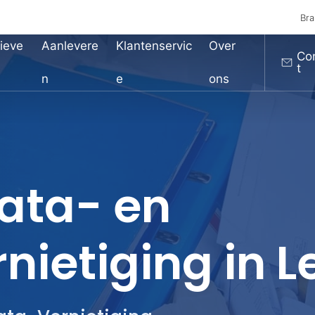
Bra
ieve
Aanlevere
Klantenservic
Over
Co
t
n
e
ons
data- en
nietiging in L