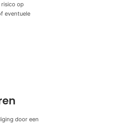
risico op
of eventuele
ren
liging door een