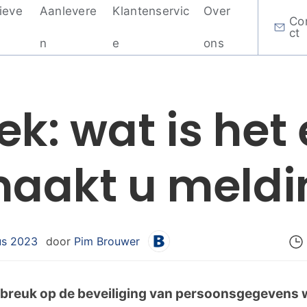
ieve
Aanlevere
Klantenservic
Over
Co
ct
n
e
ons
ek: wat is het
aakt u meldi
us 2023
door
Pim Brouwer
inbreuk op de beveiliging van persoonsgegevens 