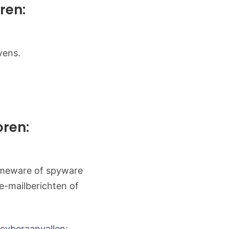
ren:
vens.
oren:
someware of spyware
 e-mailberichten of
 cyberaanvallen
: