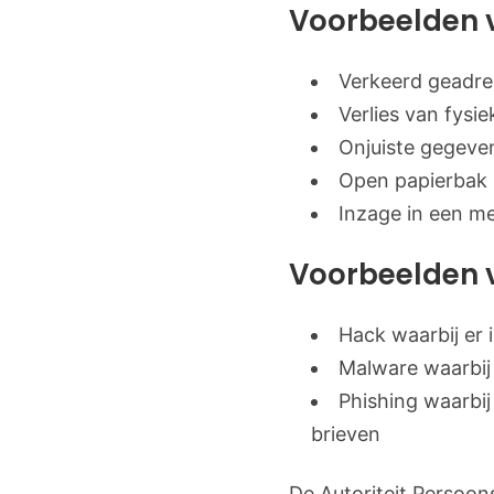
Voorbeelden v
Verkeerd geadre
Verlies van fysi
Onjuiste gegeve
Open papierbak m
Inzage in een m
Voorbeelden v
Hack waarbij er
Malware waarbij
Phishing waarbij
brieven
De Autoriteit Persoon