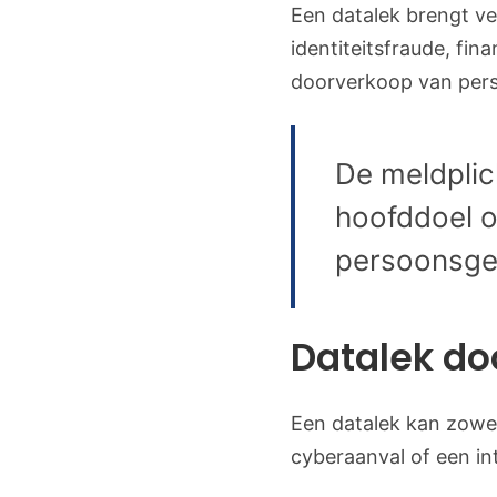
Een datalek brengt v
identiteitsfraude, fin
doorverkoop van pers
De meldplic
hoofddoel 
persoonsge
Datalek do
Een datalek kan zowel
cyberaanval of een in