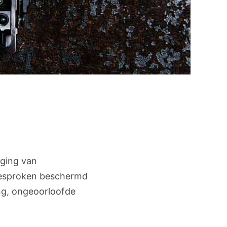
iging van
 gesproken beschermd
ang, ongeoorloofde