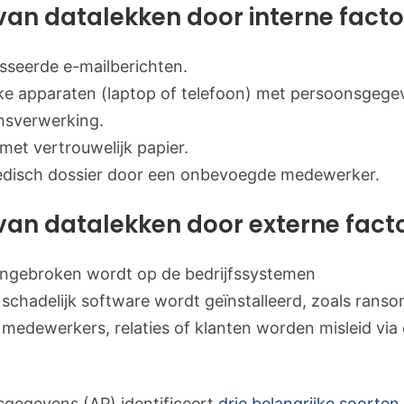
an datalekken door interne facto
sseerde e-mailberichten.
eke apparaten (laptop of telefoon) met persoonsgege
nsverwerking.
et vertrouwelijk papier.
edisch dossier door een onbevoegde medewerker.
an datalekken door externe fact
 ingebroken wordt op de bedrijfssystemen
 schadelijk software wordt geïnstalleerd, zoals ran
 medewerkers, relaties of klanten worden misleid via
sgegevens (AP) identificeert
drie belangrijke soorten