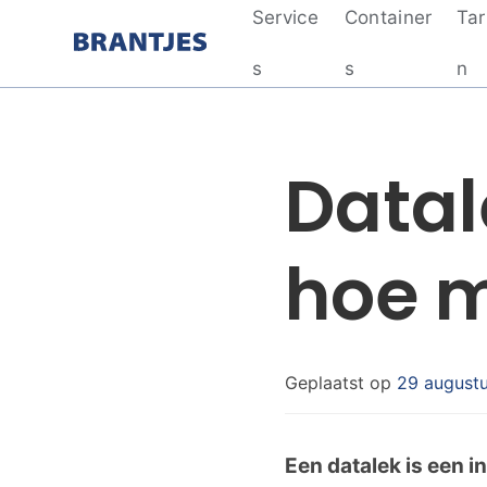
Service
Container
Tar
Brantjes
s
s
n
Datal
hoe m
Geplaatst op
29 august
Een datalek is een 