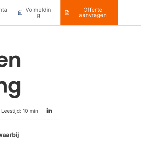
nta
Volmeldin
Offerte
G
aanvragen
 en
ng
Leestijd: 10 min
waarbij