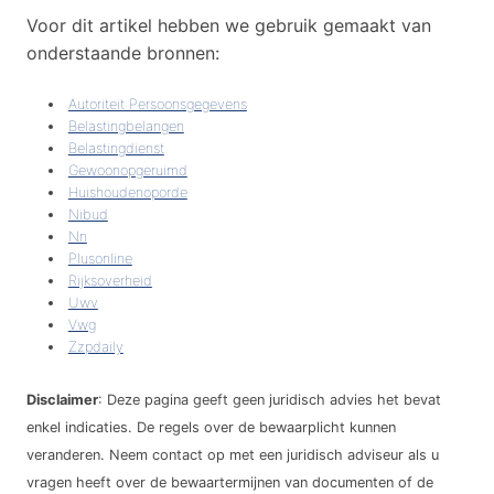
Voor dit artikel hebben we gebruik gemaakt van
onderstaande bronnen:
Autoriteit Persoonsgegevens
Belastingbelangen
Belastingdienst
Gewoonopgeruimd
Huishoudenoporde
Nibud
Nn
Plusonline
Rijksoverheid
Uwv
Vwg
Zzpdaily
Disclaimer
: Deze pagina geeft geen juridisch advies het bevat
enkel indicaties. De regels over de bewaarplicht kunnen
veranderen. Neem contact op met een juridisch adviseur als u
vragen heeft over de bewaartermijnen van documenten of de