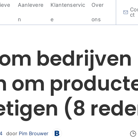
ieve
Aanlevere
Klantenservic
Over
Co
ct
n
e
ons
om bedrijven
n om producte
etigen (8 red
24
door
Pim Brouwer