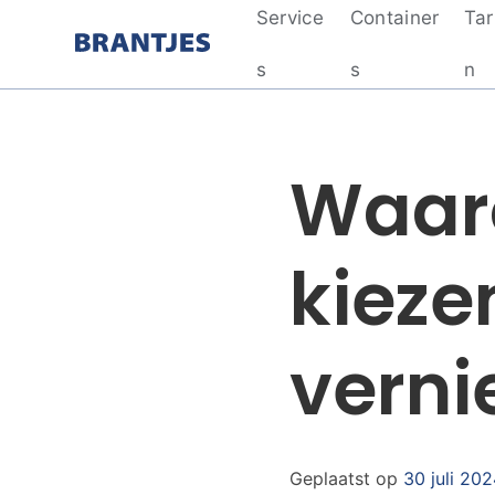
Service
Container
Tar
Brantjes
s
s
n
Waar
kieze
verni
Geplaatst op
30 juli 20