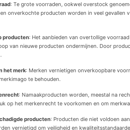
raad
: Te grote voorraden, ookwel overstock genoemd
en onverkochte producten worden in veel gevallen v
op producten
: Het aanbieden van overtollige voorraa
koop van nieuwe producten ondermijnen. Door product
.
n het merk
: Merken vernietigen onverkoopbare voor
t merkimago te behouden.
enrecht
: Namaakproducten worden, meestal na rechte
reuk op het merkenrecht te voorkomen en om merkwa
schadigde producten
: Producten die niet voldoen aa
rden vernietigd om veiligheid en kwaliteitsstandaard