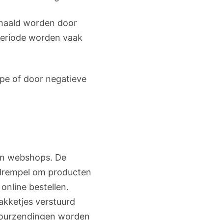
ehaald worden door
 periode worden vaak
ype of door negatieve
en webshops. De
e drempel om producten
online bestellen.
akketjes verstuurd
tourzendingen worden