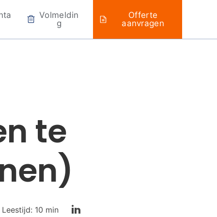
nta
Volmeldin
Offerte
G
aanvragen
n te
enen)
Leestijd: 10 min