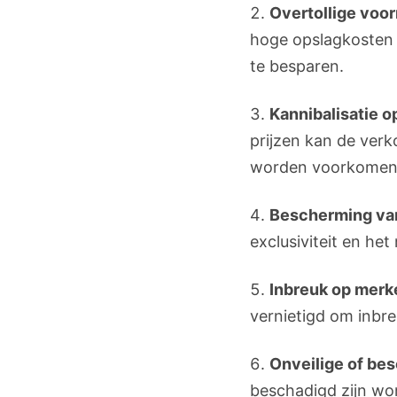
Overtollige voor
hoge opslagkosten 
te besparen.
Kannibalisatie 
prijzen kan de ver
worden voorkomen
Bescherming va
exclusiviteit en he
Inbreuk op merk
vernietigd om inb
Onveilige of be
beschadigd zijn wo