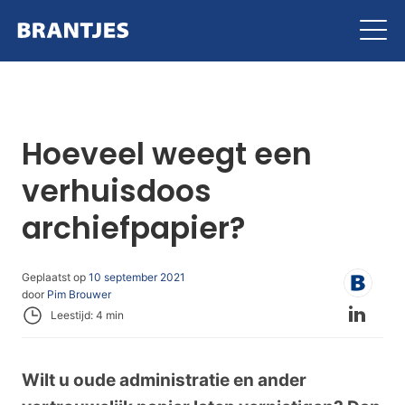
Brantjes
Hoeveel weegt een
verhuisdoos
archiefpapier?
Geplaatst op
10 september 2021
door
Pim Brouwer
Leestijd: 4 min
Wilt u oude administratie en ander